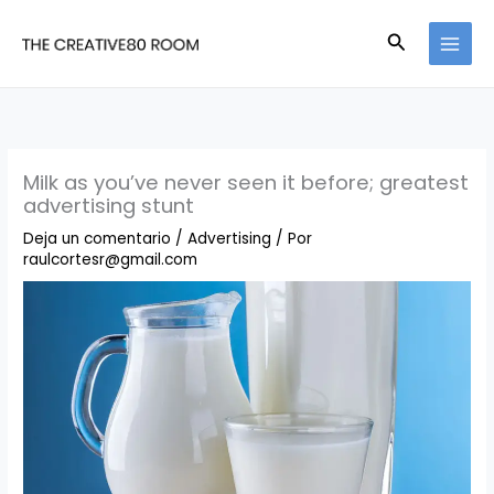
Ir
Buscar
al
contenido
Milk as you’ve never seen it before; greatest
advertising stunt
Deja un comentario
/
Advertising
/ Por
raulcortesr@gmail.com